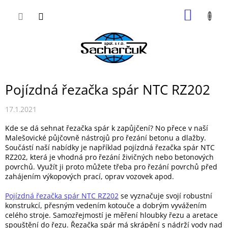
Přejít
NÁKUP
na
obsah
KOŠÍK
Pojízdná řezačka spár NTC RZ202
17.1.2021
Kde se dá sehnat řezačka spár k zapůjčení? No přece v naší
Malešovické půjčovně nástrojů pro řezání betonu a dlažby.
Součástí naší nabídky je například pojízdná řezačka spár NTC
RZ202, která je vhodná pro řezání živičných nebo betonových
povrchů. Využít ji proto můžete třeba pro řezání povrchů před
zahájením výkopových prací, oprav vozovek apod.
Pojízdná řezačka spár NTC RZ202
se vyznačuje svojí robustní
konstrukcí, přesným vedením kotouče a dobrým vyvážením
celého stroje. Samozřejmostí je měření hloubky řezu a aretace
spouštění do řezu. Řezačka spár má skrápění s nádrží vody nad