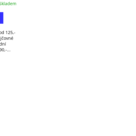
Skladem
d 125,-
ůjčovné
dní
0,-...