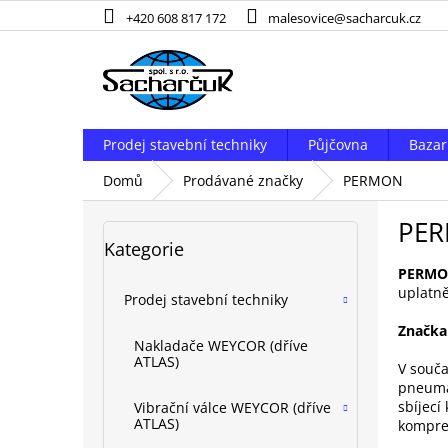
Přejít
+420 608 817 172
malesovice@sacharcuk.cz
na
obsah
Prodej stavební techniky
Půjčovna
Bazar
Domů
Prodávané značky
PERMON
P
PE
o
Přeskočit
Kategorie
kategorie
s
t
PERMON
uplatně
r
Prodej stavební techniky
a
Značka
n
Nakladače WEYCOR (dříve
n
ATLAS)
V souča
í
pneuma
p
sbíjecí
Vibrační válce WEYCOR (dříve
ATLAS)
kompre
a