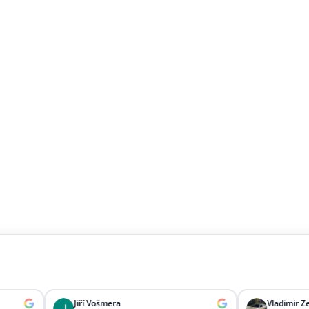
Jiří Vošmera
Vladimir Zelenka