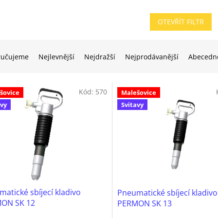
OTEVŘÍT FILTR
ručujeme
Nejlevnější
Nejdražší
Nejprodávanější
Abecedn
Kód:
570
šovice
Malešovice
avy
Svitavy
atické sbíjecí kladivo
Pneumatické sbíjecí kladivo
ON SK 12
PERMON SK 13