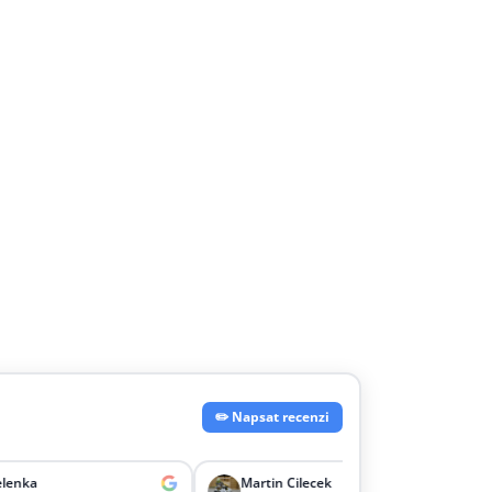
✏️ Napsat recenzi
Martin Cilecek