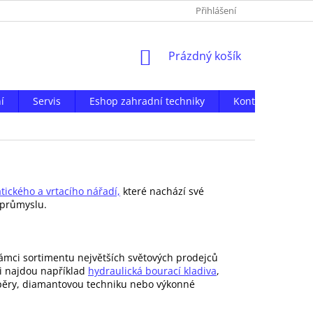
Přihlášení
NÁKUPNÍ
Prázdný košík
KOŠÍK
í
Servis
Eshop zahradní techniky
Kontakty
ického a vrtacího nářadí,
které nachází své
 průmyslu.
ámci sortimentu největších světových prodejců
i najdou například
hydraulická bourací kladiva
,
odpěry, diamantovou techniku nebo výkonné