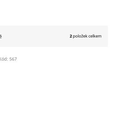
2
položek celkem
ě
Kód:
567