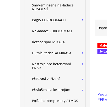
n
Smykem řízené nakladače
e
NOVOTNÝ
l
Bagry EUROCOMACH
Ř
a
Dopo
Nakladače EUROCOMACH
z
e
V
n
Řezače spár MIKASA
Male
ý
í
Svit
p
p
Hutnící technika MIKASA
i
r
s
o
Nástroje pro betonování
ENAR
p
d
r
u
o
k
Přídavná zařízení
d
t
u
ů
Příslušenství ke strojům
Pneum
k
PERM
t
Pojízdné kompresory ATMOS
ů