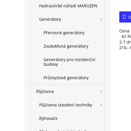
Hydraulické nářadí MARUZEN
O
Generátory
Cena 
Přenosné generátory
Kč Pů
2-7 d
Zvukotěsné generátory
210,- 
Generátory pro rezidenční
budovy
Průmyslové generátory
Půjčovna
Půjčovna stavební techniky
Rýhovače