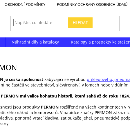
OBCHODNÍ PODMÍNKY
PODMÍNKY OCHRANY OSOBNÍCH ÚDAJŮ
HLEDAT
Náhradní díly a katalogy
Katalogy a prospekty ke stažen
RMON
 je česká společnost
zabývající se výrobou
příklepového, pneumat
ní nejčastěji ve stavebnictví, slévárenství, v lomech nebo v důlním
 PERMON má velice bohatou historii, která sahá až do roku 1824.
snosti jsou produkty
PERMON
rozšířené na všech kontinentech v r
tického nářadí a kompresorů. V nabídce značky PERMON zákazníc
 kladiva, ponorná vrtací kladiva, zatloukače jehel, pneumatické p
sory.