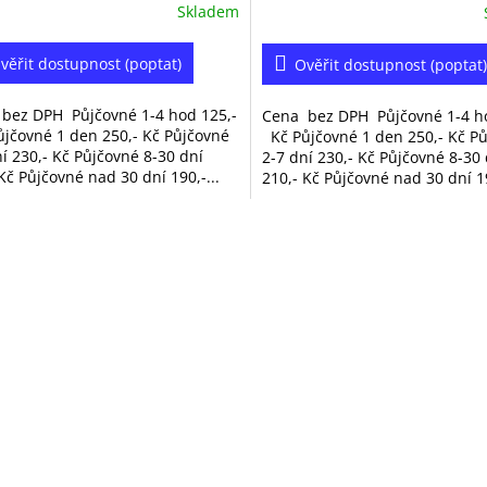
Skladem
věřit dostupnost (poptat)
Ověřit dostupnost (poptat)
bez DPH Půjčovné 1-4 hod 125,-
Cena bez DPH Půjčovné 1-4 ho
jčovné 1 den 250,- Kč Půjčovné
Kč Půjčovné 1 den 250,- Kč P
ní 230,- Kč Půjčovné 8-30 dní
2-7 dní 230,- Kč Půjčovné 8-30 
Kč Půjčovné nad 30 dní 190,-...
210,- Kč Půjčovné nad 30 dní 19
O
v
l
á
d
a
c
í
p
r
v
k
y