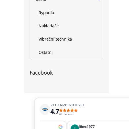
Rypadla
Nakladače
Vibrační technika
Ostatní
Facebook
RECENZE GOOGLE
4.7
47 recenzí
 Šupová
libec1977