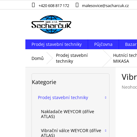
Přejít
+420 608 817 172
malesovice@sacharcuk.cz
na
obsah
Prodej stavební techniky
Půjčovna
Bazar
Prodej stavební
Hutnící tec
Domů
techniky
MIKASA
P
Vib
o
Přeskočit
Kategorie
kategorie
s
Průměr
Neoho
t
hodnoc
r
Prodej stavební techniky
produk
a
je
n
0,0
Nakladače WEYCOR (dříve
z
n
ATLAS)
5
í
hvězdič
p
Vibrační válce WEYCOR (dříve
ATLAS)