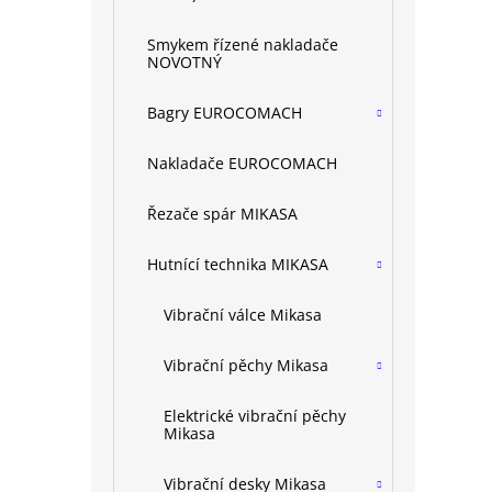
a
n
Smykem řízené nakladače
e
NOVOTNÝ
l
Bagry EUROCOMACH
Nakladače EUROCOMACH
Řezače spár MIKASA
Hutnící technika MIKASA
Vibrační válce Mikasa
Vibrační pěchy Mikasa
Elektrické vibrační pěchy
Mikasa
Vibrační desky Mikasa