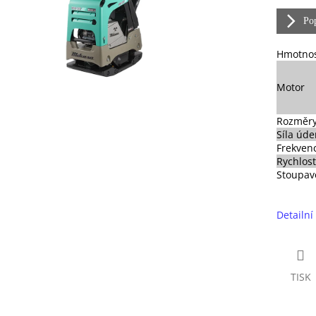
Pop
Hmotno
Motor
Rozměry
Síla úde
Frekven
Rychlos
Stoupav
Detailní
TISK