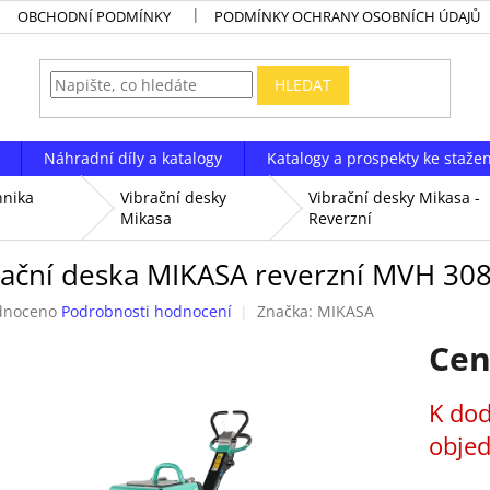
OBCHODNÍ PODMÍNKY
PODMÍNKY OCHRANY OSOBNÍCH ÚDAJŮ
HLEDAT
Náhradní díly a katalogy
Katalogy a prospekty ke stažen
hnika
Vibrační desky
Vibrační desky Mikasa -
Mikasa
Reverzní
rační deska MIKASA reverzní MVH 30
né
dnoceno
Podrobnosti hodnocení
Značka:
MIKASA
ení
Cen
tu
Měrná
K dod
cena:
obje
ek.