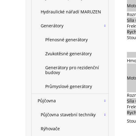
Mot
Hydraulické nářadí MARUZEN
Roz
Síla
Generátory
Frek
Rych
Stou
Přenosné generátory
Zvukotěsné generátory
Hmo
Generátory pro rezidenční
budovy
Mot
Průmyslové generátory
Roz
Půjčovna
Síla
Frek
Rych
Půjčovna stavební techniky
Stou
Rýhovače