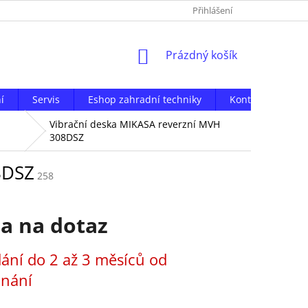
Přihlášení
NÁKUPNÍ
Prázdný košík
KOŠÍK
í
Servis
Eshop zahradní techniky
Kontakty
Vibrační deska MIKASA reverzní MVH
308DSZ
8DSZ
258
a na dotaz
ání do 2 až 3 měsíců od
dnání