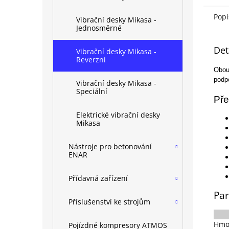
Popi
Vibrační desky Mikasa -
Jednosměrné
Det
Vibrační desky Mikasa -
Reverzní
Obou
podpě
Vibrační desky Mikasa -
Speciální
Pře
Elektrické vibrační desky
Mikasa
Nástroje pro betonování
ENAR
Přídavná zařízení
Par
Příslušenství ke strojům
Hmo
Pojízdné kompresory ATMOS