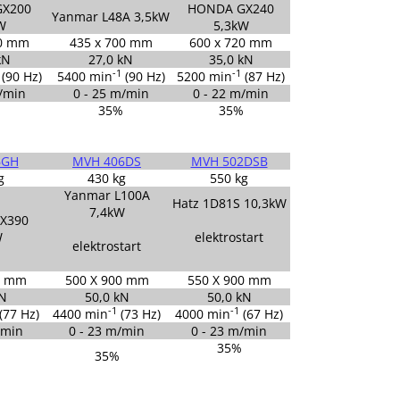
X200
HONDA GX240
Yanmar L48A 3,5kW
W
5,3kW
00 mm
435 x 700 mm
600 x 720 mm
kN
27,0 kN
35,0 kN
-1
-1
(90 Hz)
5400 min
(90 Hz)
5200 min
(87 Hz)
m/min
0 - 25 m/min
0 - 22 m/min
%
35%
35%
6GH
MVH 406DS
MVH 502DSB
g
430 kg
550 kg
Yanmar L100A
Hatz 1D81S 10,3kW
7,4kW
X390
W
elektrostart
elektrostart
0 mm
500 X 900 mm
550 X 900 mm
kN
50,0 kN
50,0 kN
-1
-1
(77 Hz)
4400 min
(73 Hz)
4000 min
(67 Hz)
/min
0 - 23 m/min
0 - 23 m/min
35%
35%