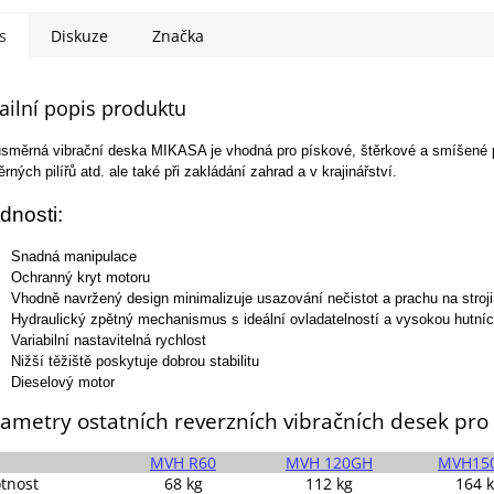
s
Diskuze
Značka
ailní popis produktu
směrná vibrační deska MIKASA je vhodná pro pískové, štěrkové a smíšené pů
rných pilířů atd. ale také při zakládání zahrad a v krajinářství.
dnosti:
Snadná manipulace
Ochranný kryt motoru
Vhodně navržený design minimalizuje usazování nečistot a prachu na stroji
Hydraulický zpětný mechanismus s ideální ovladatelností a vysokou hutní
Variabilní nastavitelná rychlost
Nižší těžiště poskytuje dobrou stabilitu
Dieselový motor
ametry ostatních reverzních vibračních desek pro 
MVH R60
MVH 120GH
MVH15
tnost
68 kg
112 kg
164 