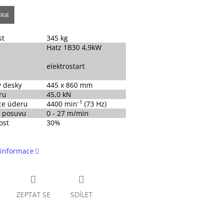
tat
st
345 kg
Hatz 1B30 4,9kW
elektrostart
 desky
445 x 860 mm
ru
45,0 kN
-1
ce úderu
4400 min
(73 Hz)
t posuvu
0 - 27 m/min
ost
30%
 informace
ZEPTAT SE
SDÍLET