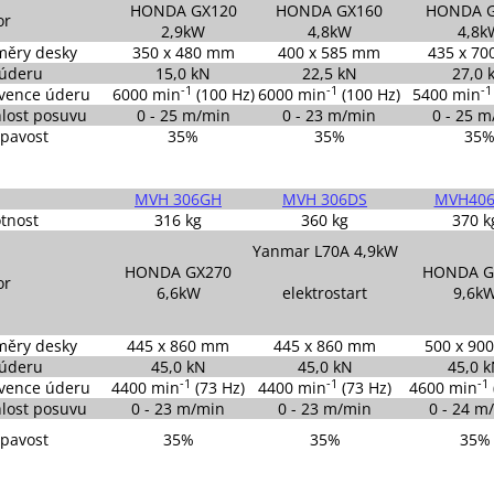
HONDA GX120
HONDA GX160
HONDA G
or
2,9kW
4,8kW
4,8k
měry desky
350 x 480 mm
400 x 585 mm
435 x 7
 úderu
15,0 kN
22,5 kN
27,0 
-1
-1
-1
vence úderu
6000 min
(100 Hz)
6000 min
(100 Hz)
5400 min
lost posuvu
0 - 25 m/min
0 - 23 m/min
0 - 25 
pavost
35%
35%
35
M
VH 306GH
MVH 306DS
MVH40
tnost
316 kg
360 kg
370 k
Yanmar L70A 4,9kW
HONDA GX270
HONDA G
or
6,6kW
elektrostart
9,6k
měry desky
445 x 860 mm
445 x 860 mm
500 x 90
 úderu
45,0 kN
45,0 kN
45,0 
-1
-1
-1
vence úderu
4400 min
(73 Hz)
4400 min
(73 Hz)
4600 min
lost posuvu
0 - 23 m/min
0 - 23 m/min
0 - 24 m
pavost
35%
35%
35%