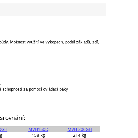
dy. Možnost využití ve výkopech, podél základů, zdí,
.
cí schopností za pomoci ovládací páky
srovnání:
0GH
MVH150D
MVH 206GH
kg
158 kg
214 kg