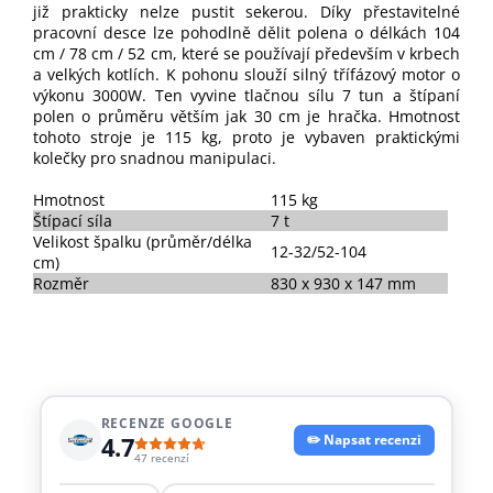
již prakticky nelze pustit sekerou. Díky přestavitelné
pracovní desce lze pohodlně dělit polena o délkách 104
cm / 78 cm / 52 cm, které se používají především v krbech
a velkých kotlích. K pohonu slouží silný třífázový motor o
výkonu 3000W. Ten vyvine tlačnou sílu 7 tun a štípaní
polen o průměru větším jak 30 cm je hračka. Hmotnost
tohoto stroje je 115 kg, proto je vybaven praktickými
kolečky pro snadnou manipulaci.
Hmotnost
115 kg
Štípací síla
7 t
Velikost špalku (průměr/délka
12-32/52-104
cm)
Rozměr
830 x 930 x 147 mm
RECENZE GOOGLE
4.7
✏️ Napsat recenzi
47 recenzí