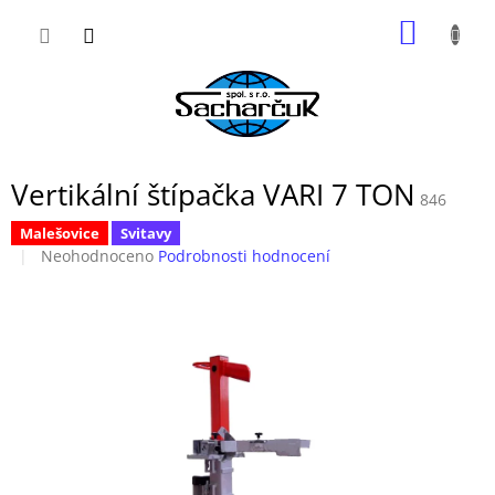
Přejít
NÁKUP
na
obsah
KOŠÍK
Vertikální štípačka VARI 7 TON
846
Malešovice
Svitavy
Průměrné
Neohodnoceno
Podrobnosti hodnocení
hodnocení
produktu
je
0,0
z
5
hvězdiček.