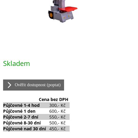
Měrná
Skladem
cena:
Ověřit dostupnost (poptat)
Cena
bez DPH
Půjčovné
1-4 hod
300,- Kč
Půjčovné
1 den
600,- Kč
Půjčovné 2-7 dní
550,- Kč
Půjčovné 8-30 dní
500,- Kč
Půjčovné nad 30 dní
450,- Kč