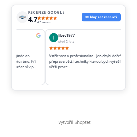
RECENZE GOOGLE
4.7
✏️ Napsat recenzi
47 recenzí
libec1977
před 2 lety
věci co jinde ani
Vstřícnost a profesionalita . Jen chybí dořešit i
Dob
t v sobotu ráno. Při
přeprava větší techniky kterou bych vyřešil
tec
račku a vrácení v p…
větší prace .
Z
á
Vytvořil Shoptet
p
a
t