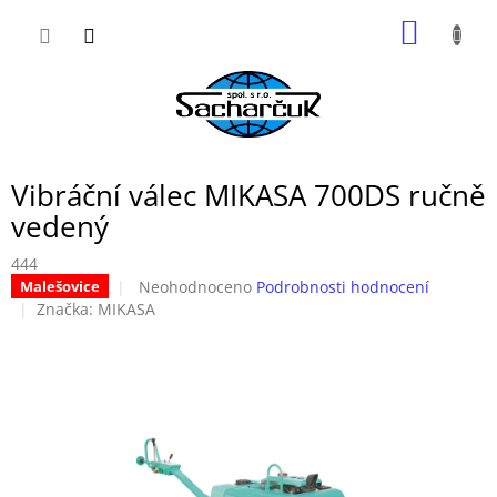
Přejít
NÁKUP
na
obsah
KOŠÍK
Vibráční válec MIKASA 700DS ručně
vedený
444
Průměrné
Neohodnoceno
Podrobnosti hodnocení
Malešovice
hodnocení
Značka:
MIKASA
produktu
je
0,0
z
5
hvězdiček.