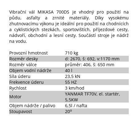
Vibrační vál MIKASA 700DS je vhodný pro použití na
půdu, asfalty a zrnité materiály. Díky vysokému
zhutnovacímu výkonu je ideální pro použití na chodnících
a cyklistických stezkách, sportovištích, příjezdové cesty,
nádvoří, obchodní a lesní cesty. Součástí stroje je nádrž
na vodu.
Provozní hmotnost
710 kg
Rozměr desky
d: 2670, š: 692, v:1170 mm
Rozměr válce
průměr: 406, š: 650 mm
Objem vodní nádrže
40 l
Síla úderu
23,5 kN
Frekvence úderu
55 HZ
Rychlost
3 km/hod
YANMAR TF70V, el. startér,
Motor
5,5KW
Objem nádrže / palivo
6,5l / nafta
o
Stoupavost
20