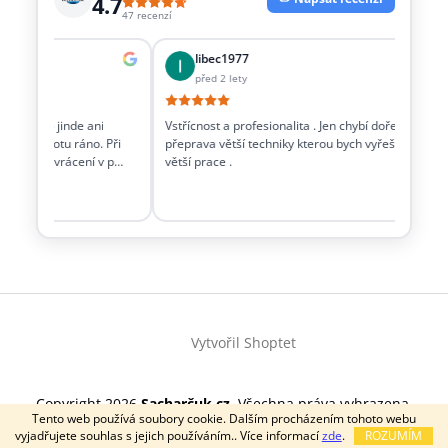
4.7
47 recenzí
libec1977
před 2 lety
věci co jinde ani
Vstřícnost a profesionalita . Jen chybí dořešit i
Dob
it v sobotu ráno. Při
přeprava větší techniky kterou bych vyřešil
tec
račku a vrácení v p…
větší prace .
Z
á
Vytvořil Shoptet
p
a
t
Copyright 2026
Sacharčuk.cz
. Všechna práva vyhrazena.
í
Tento web používá soubory cookie. Dalším procházením tohoto webu
vyjadřujete souhlas s jejich používáním.. Více informací
zde
.
ROZUMÍM