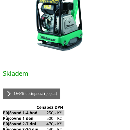
Měrná
Skladem
cena:
Ověřit dostupnost (poptat)
Cena
bez DPH
Půjčovné
1-4 hod
250,- Kč
Půjčovné
1 den
500,- Kč
Půjčovné 2-7 dní
470,- Kč
Půjčovné 8-30 dní
440,- Kč