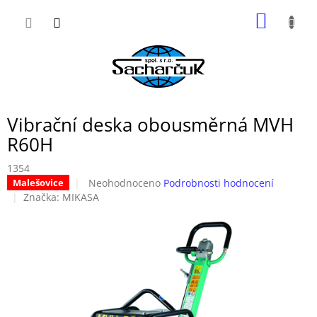
Přejít
NÁKUP
na
obsah
KOŠÍK
Vibrační deska obousměrná MVH
R60H
1354
Průměrné
Neohodnoceno
Podrobnosti hodnocení
Malešovice
hodnocení
Značka:
MIKASA
produktu
je
0,0
z
5
hvězdiček.