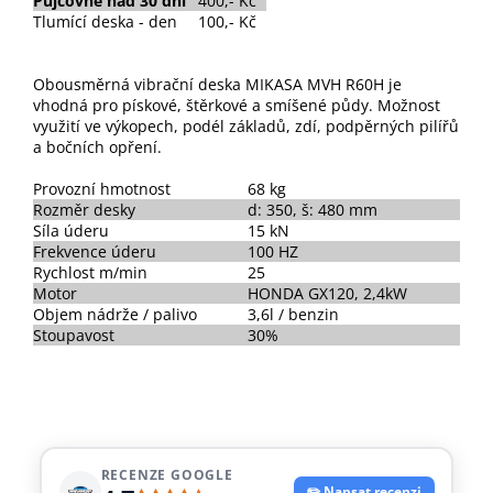
Půjčovné nad 30 dní
400,- Kč
Tlumící deska - den
100,- Kč
Obousměrná vibrační deska MIKASA MVH R60H je
vhodná pro pískové, štěrkové a smíšené půdy. Možnost
využití ve výkopech, podél základů, zdí, podpěrných pilířů
a bočních opření.
Provozní hmotnost
68 kg
Rozměr desky
d: 350, š: 480 mm
Síla úderu
15 kN
Frekvence úderu
100 HZ
Rychlost m/min
25
Motor
HONDA GX120, 2,4kW
Objem nádrže / palivo
3,6l / benzin
Stoupavost
30%
RECENZE GOOGLE
✏️ Napsat recenzi