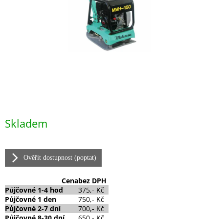
Měrná
Skladem
cena:
Ověřit dostupnost (poptat)
Cena
bez DPH
Půjčovné
1-4 hod
375,- Kč
Půjčovné
1 den
750,- Kč
Půjčovné 2-7 dní
700,- Kč
Půjčovné 8-30 dní
650,- Kč