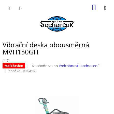
Přejít
NÁKUP
na
obsah
KOŠÍK
Vibrační deska obousměrná
MVH150GH
447
Průměrné
Neohodnoceno
Podrobnosti hodnocení
Malešovice
hodnocení
Značka:
MIKASA
produktu
je
0,0
z
5
hvězdiček.