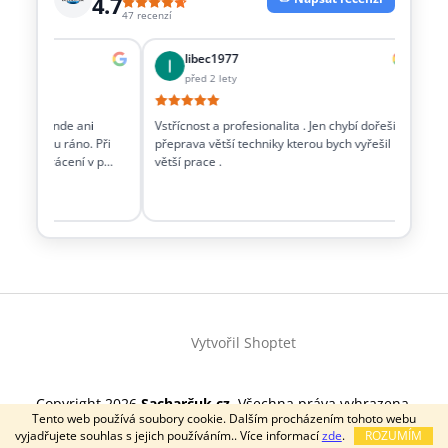
4.7
47 recenzí
libec1977
před 2 lety
ěci co jinde ani
Vstřícnost a profesionalita . Jen chybí dořešit i
Dobr
 v sobotu ráno. Při
přeprava větší techniky kterou bych vyřešil
tech
čku a vrácení v p…
větší prace .
Z
á
Vytvořil Shoptet
p
a
t
Copyright 2026
Sacharčuk.cz
. Všechna práva vyhrazena.
í
Tento web používá soubory cookie. Dalším procházením tohoto webu
vyjadřujete souhlas s jejich používáním.. Více informací
zde
.
ROZUMÍM