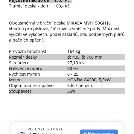
Půjčovné nad 30 dní
450,- Kč
Tlumící deska - den
100,- Kč
Obousměrná vibrační deska MIKASA MVH150GH je
vhodná pro pískové, štěrkové a smíšené půdy. Možnost
využití ve výkopech, podél základů, zdí, podpěrných pilířů
a bočních opření.
Provozní hmotnost
164 kg
Rozměr desky
d: 435, š: 700 mm
Síla úderu
27,10 kN
Frekvence úderu
90 HZ
Rychlost m/min
0 - 25
Motor
HONDA GX200, 5,9kW
Objem nádrže / palivo
3,6l / benzin
Stoupavost
35%
RECENZE GOOGLE
✏️ Napsat recenzi