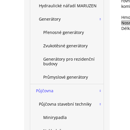
rovn
Hydraulické nářadí MARUZEN
komb
Hmo
Generátory
Nos
Délk
Přenosné generátory
Zvukotěsné generátory
Generátory pro rezidenční
budovy
Průmyslové generátory
Půjčovna
Půjčovna stavební techniky
Minirypadla