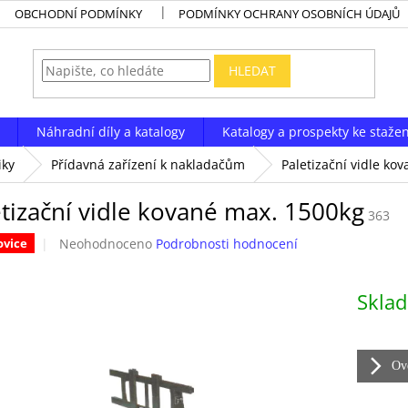
OBCHODNÍ PODMÍNKY
PODMÍNKY OCHRANY OSOBNÍCH ÚDAJŮ
HLEDAT
Náhradní díly a katalogy
Katalogy a prospekty ke stažen
iky
Přídavná zařízení k nakladačům
Paletizační vidle ko
tizační vidle kované max. 1500kg
363
Průměrné
Neohodnoceno
Podrobnosti hodnocení
ovice
hodnocení
produktu
Měrná
je
Skla
cena:
0,0
z
5
hvězdiček.
Ově