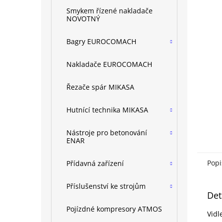
n
Smykem řízené nakladače
e
NOVOTNÝ
l
Bagry EUROCOMACH
Nakladače EUROCOMACH
Řezače spár MIKASA
Hutnící technika MIKASA
Nástroje pro betonování
ENAR
Popi
Přídavná zařízení
Příslušenství ke strojům
Det
Pojízdné kompresory ATMOS
Vidl