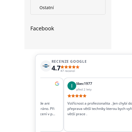
Ostatní
Facebook
RECENZE GOOGLE
4.7
47 recenzí
upová
libec1977
před 2 lety
ůjčují věci co jinde ani
Vstřícnost a profesionalita . Jen chybí dořešit i
e půjčit v sobotu ráno. Při
přeprava větší techniky kterou bych vyřešil
a zavíračku a vrácení v p…
větší prace .