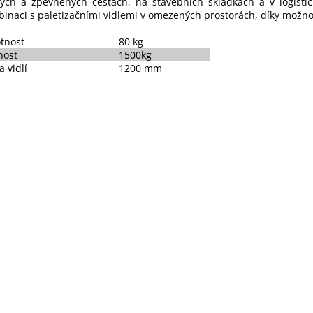
ých a zpevněných cestách, na stavebních skládkách a v logistic
inaci s paletizačními vidlemi v omezených prostorách, díky možnos
tnost
80 kg
nost
1500kg
a vidlí
1200 mm