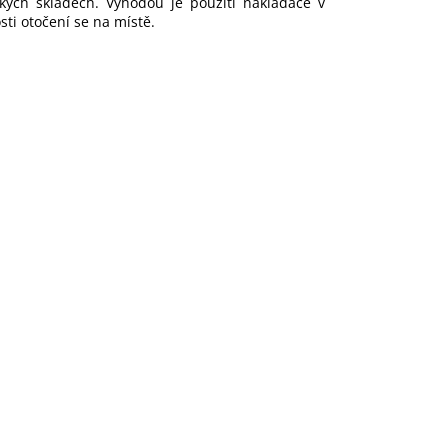
kých skladech. Výhodou je použití nakladače v
ti otočení se na místě.