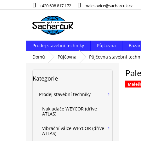
Přejít
+420 608 817 172
malesovice@sacharcuk.cz
na
obsah
Prodej stavební techniky
Půjčovna
Bazar
Domů
Půjčovna
Půjčovna stavební techn
P
Pale
o
Přeskočit
Kategorie
kategorie
s
Maleš
t
r
Prodej stavební techniky
a
n
Nakladače WEYCOR (dříve
n
ATLAS)
í
p
Vibrační válce WEYCOR (dříve
ATLAS)
a