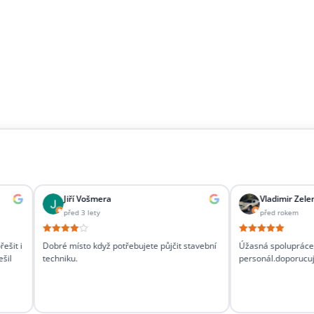
Jiří Vošmera
Vladimir Zelenka
před 3 lety
před rokem
Dobré místo když potřebujete půjčit stavební
Úžasná spolupráce, ochot
techniku.
personál.doporucuji