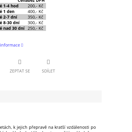
Cena
bez DPH
é
1-4 hod
200,- Kč
é
1 den
400,- Kč
é 2-7 dní
350,- Kč
é 8-30 dní
300,- Kč
é nad 30 dní
250,- Kč
 informace
ZEPTAT SE
SDÍLET
tách, k jejich přepravě na kratší vzdálenosti po