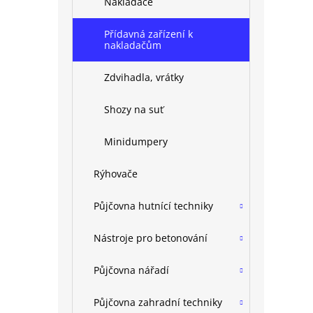
Nakladače
Přídavná zařízení k
nakladačům
Zdvihadla, vrátky
Shozy na suť
Minidumpery
Rýhovače
Půjčovna hutnící techniky
Nástroje pro betonování
Půjčovna nářadí
Půjčovna zahradní techniky