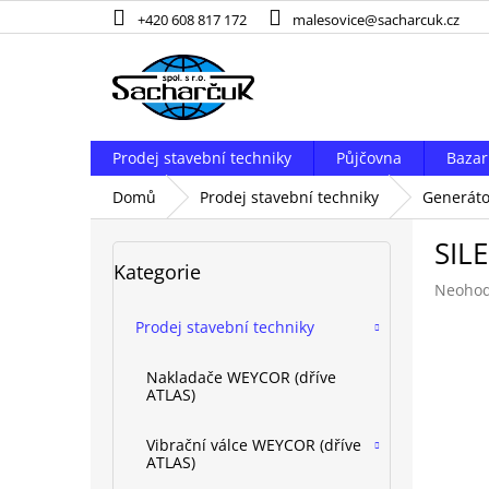
Přejít
+420 608 817 172
malesovice@sacharcuk.cz
na
obsah
Prodej stavební techniky
Půjčovna
Bazar
Domů
Prodej stavební techniky
Generáto
P
SIL
o
Přeskočit
Kategorie
kategorie
s
Průměr
Neoho
t
hodnoc
r
Prodej stavební techniky
produk
a
je
n
0,0
Nakladače WEYCOR (dříve
z
n
ATLAS)
5
í
hvězdič
p
Vibrační válce WEYCOR (dříve
ATLAS)
a