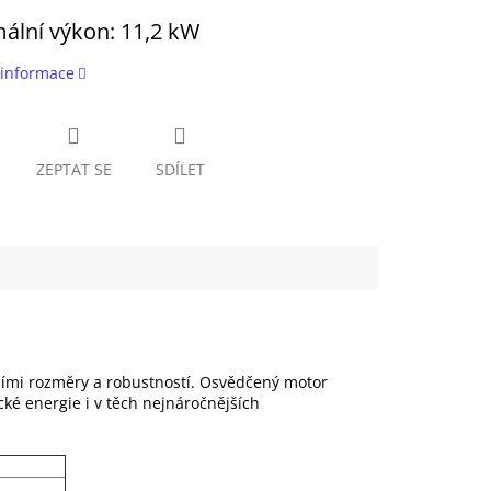
ální výkon:
11,2 kW
 informace
ZEPTAT SE
SDÍLET
ími rozměry a robustností.
Osvědčený motor
cké energie i v těch nejnáročnějších