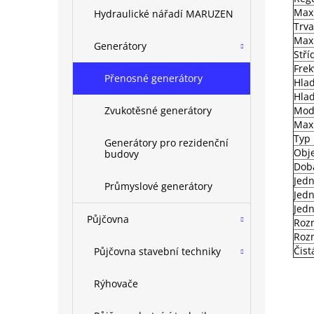
Max
Hydraulické nářadí MARUZEN
Trva
Max
Generátory
Stří
Fre
Přenosné generátory
Hlad
Hlad
Mod
Zvukotěsné generátory
Max
Typ 
Generátory pro rezidenční
Obj
budovy
Doba
Jedn
Průmyslové generátory
Jedn
Jedn
Půjčovna
Rozm
Rozm
Čist
Půjčovna stavební techniky
Rýhovače