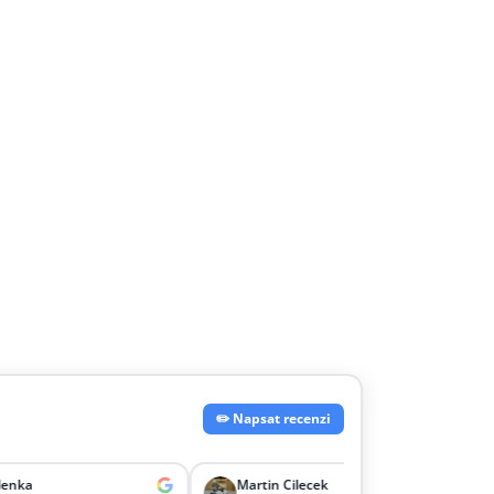
✏️ Napsat recenzi
Martin Cilecek