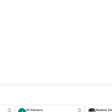
Jiří Vošmera
Vladimir Zelenka