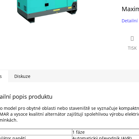
Maxim
Detailní
TISK
s
Diskuze
ailní popis produktu
o model pro obytné oblasti nebo staveniště se vyznačuje kompaktn
AR a vysoce kvalitní alternátor zajišťují spolehlivou výrobu elektri
mínkách.
1 fáze
látor napětí
Automatický převodník (AVR)