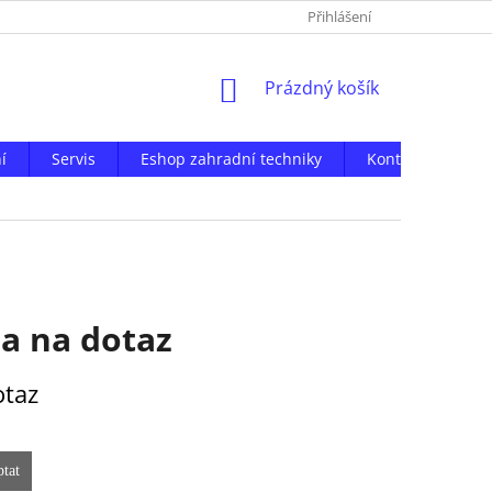
Přihlášení
NÁKUPNÍ
Prázdný košík
KOŠÍK
í
Servis
Eshop zahradní techniky
Kontakty
a na dotaz
otaz
tat