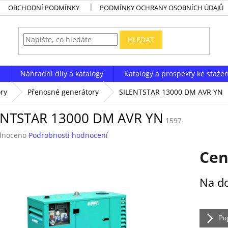
OBCHODNÍ PODMÍNKY
PODMÍNKY OCHRANY OSOBNÍCH ÚDAJŮ
HLEDAT
Náhradní díly a katalogy
Katalogy a prospekty ke stažen
ry
Přenosné generátory
SILENTSTAR 13000 DM AVR YN
ENTSTAR 13000 DM AVR YN
1597
né
dnoceno
Podrobnosti hodnocení
ení
Cen
tu
Měrná
Na d
cena:
ek.
Pop