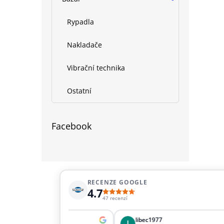
Rypadla
Nakladače
Vibrační technika
Ostatní
Facebook
RECENZE GOOGLE
4.7
47 recenzí
Šupová
libec1977