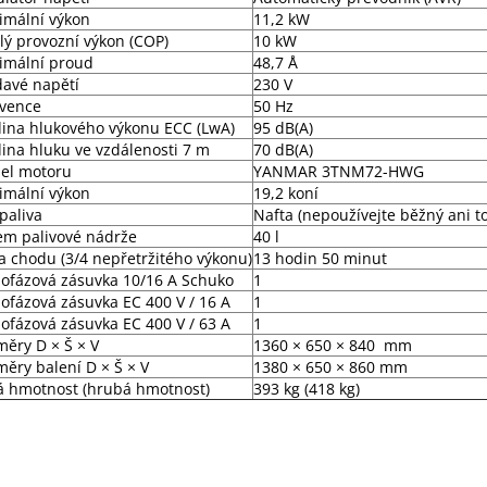
imální výkon
11,2 kW
lý provozní výkon (COP)
10 kW
imální proud
48,7 Å
davé napětí
230 V
kvence
50 Hz
ina hlukového výkonu ECC (LwA)
95 dB(A)
ina hluku ve vzdálenosti 7 m
70 dB(A)
el motoru
YANMAR 3TNM72-HWG
imální výkon
19,2 koní
paliva
Nafta (nepoužívejte běžný ani to
em palivové nádrže
40 l
 chodu (3/4 nepřetržitého výkonu)
13 hodin 50 minut
ofázová zásuvka 10/16 A Schuko
1
ofázová zásuvka EC 400 V / 16 A
1
ofázová zásuvka EC 400 V / 63 A
1
ěry D × Š × V
1360 × 650 × 840
mm
ěry balení D × Š × V
1380 × 650 × 860 mm
á hmotnost (hrubá hmotnost)
393 kg (418 kg)