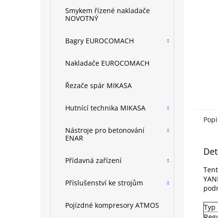
n
Smykem řízené nakladače
e
NOVOTNÝ
l
Bagry EUROCOMACH
Nakladače EUROCOMACH
Řezače spár MIKASA
Hutnící technika MIKASA
Popi
Nástroje pro betonování
ENAR
Det
Přídavná zařízení
Tent
YANM
Příslušenství ke strojům
pod
Pojízdné kompresory ATMOS
Typ
Regu