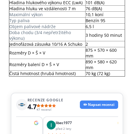
Hladina hlukového výkonu ECC (LwA)
101 dB(A)
Hladina hluku ve vzdálenosti 7 m
76 dB(A)
Maximální výkon
10,1 koní
Typ paliva
Benzín 95
Objem palivové nádrže
6,5 l
Doba chodu (3/4 nepřetržitého
3 hodiny 50 minut
výkonu)
Jednofázová zásuvka 10/16 A Schuko
2
875 × 570 × 600
Rozměry D × Š × V
mm
890 × 580 × 620
Rozměry balení D
× Š × V
mm
Čistá hmotnost (hrubá hmotnost)
70 kg (72 kg)
RECENZE GOOGLE
4.7
✏️ Napsat recenzi
47 recenzí
libec1977
před 2 lety