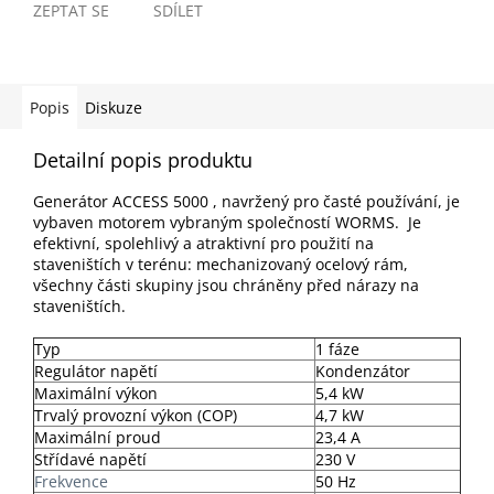
ZEPTAT SE
SDÍLET
Popis
Diskuze
Detailní popis produktu
Generátor ACCESS 5000
, navržený pro časté používání, je
vybaven motorem vybraným společností WORMS.
Je
efektivní, spolehlivý a atraktivní pro použití na
staveništích v terénu: mechanizovaný ocelový rám,
všechny části skupiny jsou chráněny před nárazy na
staveništích.
Typ
1 fáze
Regulátor napětí
Kondenzátor
Maximální výkon
5,4 kW
Trvalý provozní výkon (COP)
4,7 kW
Maximální proud
23,4 A
Střídavé napětí
230 V
Frekvence
50 Hz