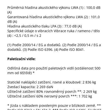
Průměrná hladina akustického výkonu LWA (1) : 100,0 dB
(A)
Garantovaná hladina akustického výkonu LWA (2) : 101,0
dB (A)
Hladina akustického tlaku LPA (3) : 77,0 dB (A)
Specifické údaje o vibracích Vibrace ruka / rameno / tělo
(4) : <2,5 / 0,5 m / s 2
(1) Podle 2000/14 / EG a dodatků. (2) Podle 2000/14 / EG a
dodatků. (3) Podle ISO 6396. (4) Podle ISO 8041.
Paletizační vidle:
Odlišná data pro použití paletových vidlí (vzdálenost 500
mm od těžiště) *
Statické naklápěcí zatížení, rovné a kloubové: 2 836 kg
Zvedací kapacita: 2 269 ​​daN
Užitečné zatížení 80% rovnoměrný povrch **: 2 269 ​​kg
Užitečné zatížení 60% nerovný povrch ***: 1 702 kg
* Jízda s nákladem povoleným pouze v blízkosti země. **