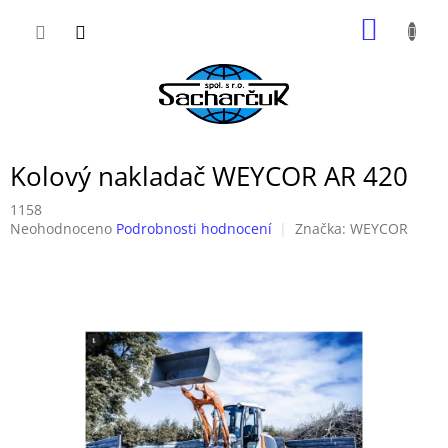
Přejít
NÁKUP
na
obsah
KOŠÍK
Kolový nakladač WEYCOR AR 420
1158
Průměrné
Neohodnoceno
Podrobnosti hodnocení
Značka:
WEYCOR
hodnocení
produktu
je
0,0
z
5
hvězdiček.