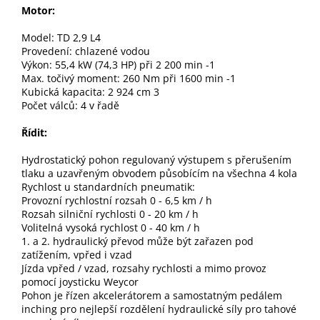
Motor:
Model: TD 2,9 L4
Provedení: chlazené vodou
Výkon: 55,4 kW (74,3 HP) při 2 200 min -1
Max. točivý moment: 260 Nm při 1600 min -1
Kubická kapacita: 2 924 cm 3
Počet válců: 4 v řadě
Řídit:
Hydrostatický pohon regulovaný výstupem s přerušením
tlaku a uzavřeným obvodem působícím na všechna 4 kola
Rychlost u standardních pneumatik:
Provozní rychlostní rozsah 0 - 6,5 km / h
Rozsah silniční rychlosti 0 - 20 km / h
Volitelná vysoká rychlost 0 - 40 km / h
1. a 2. hydraulický převod může být zařazen pod
zatížením, vpřed i vzad
Jízda vpřed / vzad, rozsahy rychlosti a mimo provoz
pomocí joysticku Weycor
Pohon je řízen akcelerátorem a samostatným pedálem
inching pro nejlepší rozdělení hydraulické síly pro tahové