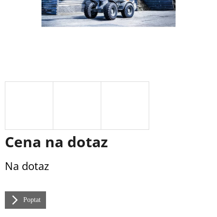
Cena na dotaz
Měrná
Na dotaz
cena:
Poptat