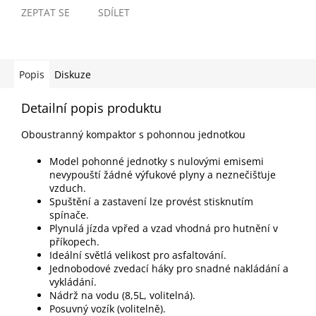
ZEPTAT SE
SDÍLET
Popis
Diskuze
Detailní popis produktu
Oboustranný kompaktor s pohonnou jednotkou
Model pohonné jednotky s nulovými emisemi
nevypouští žádné výfukové plyny a neznečišťuje
vzduch.
Spuštění a zastavení lze provést stisknutím
spínače.
Plynulá jízda vpřed a vzad vhodná pro hutnění v
příkopech.
Ideální světlá velikost pro asfaltování.
Jednobodové zvedací háky pro snadné nakládání a
vykládání.
Nádrž na vodu (8,5L, volitelná).
Posuvný vozík (volitelně).