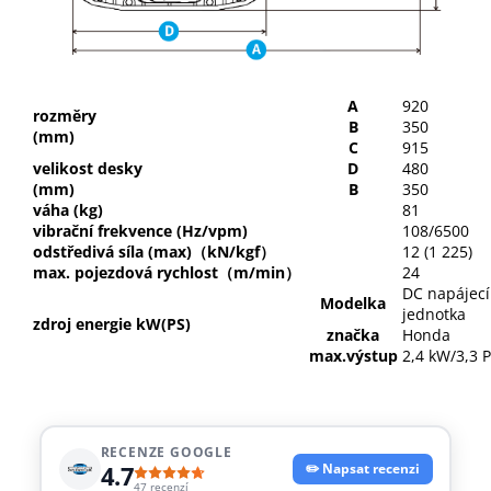
A
920
rozměry
B
350
(mm)
C
915
velikost desky
D
480
(mm)
B
350
váha (kg)
81
vibrační frekvence (Hz/vpm)
108/6500
odstředivá síla (max)（kN/kgf）
12 (1 225)
max. pojezdová rychlost（m/min）
24
DC napájecí
Modelka
jednotka
zdroj energie kW(PS)
značka
Honda
max.výstup
2,4 kW/3,3 
RECENZE GOOGLE
4.7
✏️ Napsat recenzi
47 recenzí