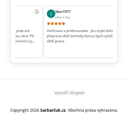
libec1977
před 2 lety
ěci co jinde ani
Vstřícnost a profesionalita . Jen chybí dořešit i
Dobr
t v sobotu ráno. Při
přeprava větší techniky kterou bych vyřešil
tech
ačku a vrácení v p…
větší prace .
Z
á
Vytvořil Shoptet
p
a
t
Copyright 2026
Sacharčuk.cz
. Všechna práva vyhrazena.
í