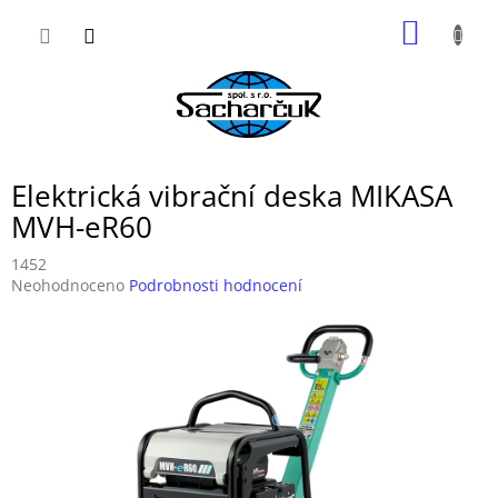
Přejít
NÁKUP
na
obsah
KOŠÍK
Elektrická vibrační deska MIKASA
MVH-eR60
1452
Průměrné
Neohodnoceno
Podrobnosti hodnocení
hodnocení
produktu
je
0,0
z
5
hvězdiček.