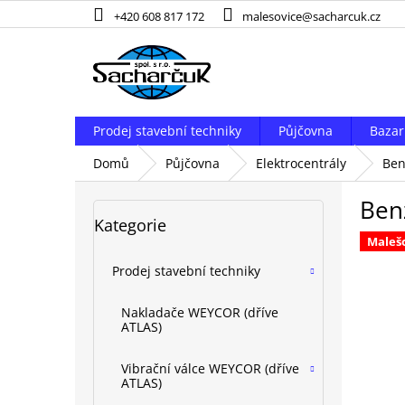
Přejít
+420 608 817 172
malesovice@sacharcuk.cz
na
obsah
Prodej stavební techniky
Půjčovna
Bazar
Domů
Půjčovna
Elektrocentrály
Ben
P
Ben
o
Přeskočit
Kategorie
kategorie
s
Maleš
t
r
Prodej stavební techniky
a
n
Nakladače WEYCOR (dříve
n
ATLAS)
í
p
Vibrační válce WEYCOR (dříve
ATLAS)
a