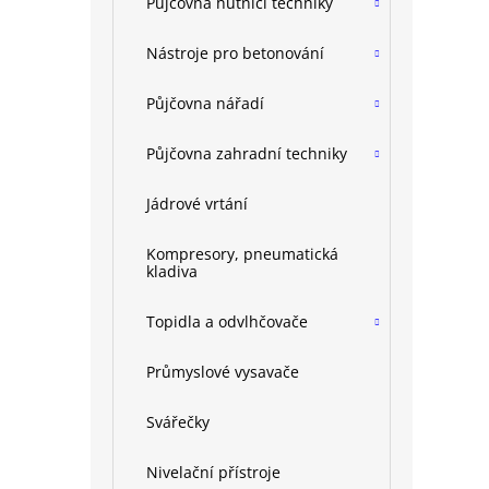
Půjčovna hutnící techniky
Nástroje pro betonování
Půjčovna nářadí
Půjčovna zahradní techniky
Jádrové vrtání
Kompresory, pneumatická
kladiva
Topidla a odvlhčovače
Průmyslové vysavače
Svářečky
Nivelační přístroje