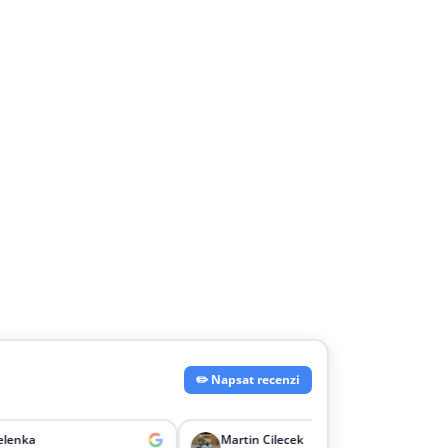
✏️ Napsat recenzi
Martin Cilecek