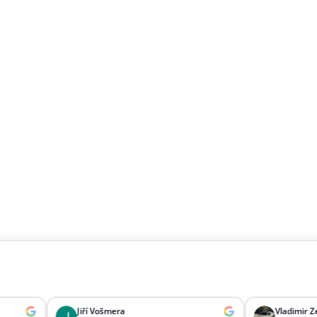
Jiří Vošmera
Vladimir Zelenka