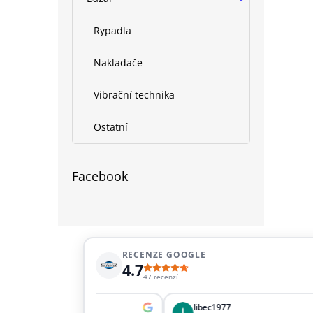
Rypadla
Nakladače
Vibrační technika
Ostatní
Facebook
RECENZE GOOGLE
4.7
47 recenzí
 Šupová
libec1977