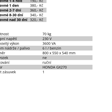
čovné
1-4 hod
190,- Kč
čovné
1 den
380,- Kč
ovné 2-7 dní
360,- Kč
ovné 8-30 dní
340,- Kč
ovné nad 30 dní
320,- Kč
tnost
70 kg
pní napětí
230 V
ovitý výkon
3600 VA
m nádrže / palivo
6 l / benzin
měr
800 x 550 x 540 mm
vozek
ne
tování
ruční
or
HONDA GX270
t zásuvek
1