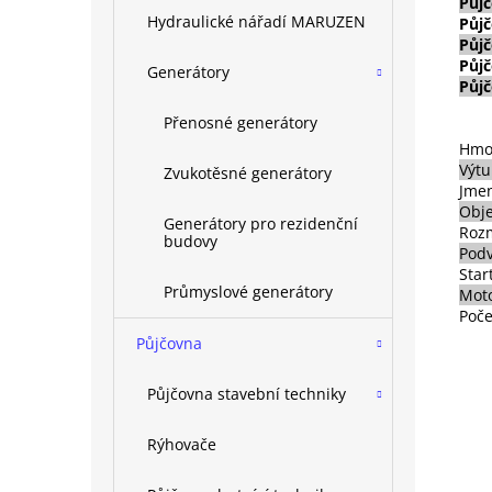
Půj
Hydraulické nářadí MARUZEN
Půj
Půjč
Půjč
Generátory
Půjč
Přenosné generátory
Hmo
Výtu
Zvukotěsné generátory
Jmen
Obje
Generátory pro rezidenční
Roz
budovy
Pod
Star
Průmyslové generátory
Mot
Poče
Půjčovna
Půjčovna stavební techniky
Rýhovače