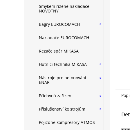
n
Smykem řízené nakladače
e
NOVOTNÝ
l
Bagry EUROCOMACH
Nakladače EUROCOMACH
Řezače spár MIKASA
Hutnící technika MIKASA
Nástroje pro betonování
ENAR
Popi
Přídavná zařízení
Příslušenství ke strojům
Det
Pojízdné kompresory ATMOS