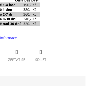
Cena
bez DPH
é
1-4 hod
190,- Kč
é
1 den
380,- Kč
é 2-7 dní
360,- Kč
é 8-30 dní
340,- Kč
é nad 30 dní
320,- Kč
 informace
ZEPTAT SE
SDÍLET