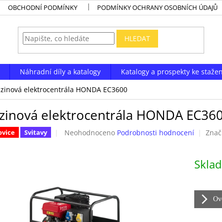
OBCHODNÍ PODMÍNKY
PODMÍNKY OCHRANY OSOBNÍCH ÚDAJŮ
HLEDAT
Náhradní díly a katalogy
Katalogy a prospekty ke stažen
zinová elektrocentrála HONDA EC3600
zinová elektrocentrála HONDA EC36
Průměrné
Neohodnoceno
Podrobnosti hodnocení
Znač
ovice
Svitavy
hodnocení
produktu
Měrná
je
Skla
cena:
0,0
z
5
hvězdiček.
Ově