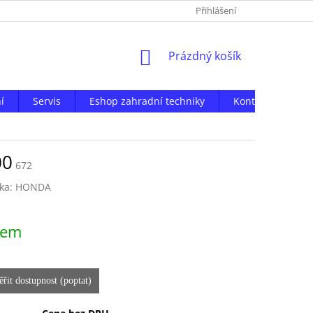
Přihlášení
NÁKUPNÍ
Prázdný košík
KOŠÍK
í
Servis
Eshop zahradní techniky
Kontakty
00
672
ka:
HONDA
dem
řit dostupnost (poptat)