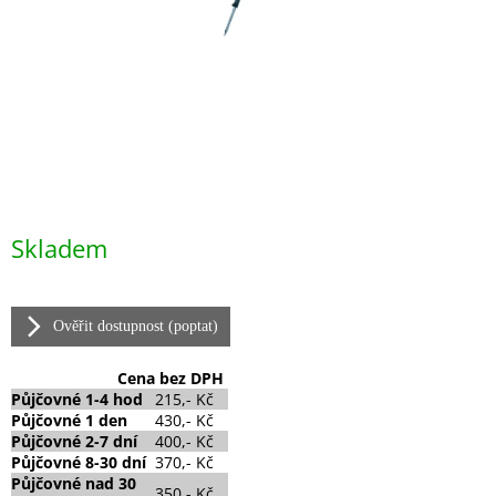
Měrná
Skladem
cena:
Ověřit dostupnost (poptat)
Cena
bez DPH
Půjčovné
1-4 hod
215,- Kč
Půjčovné
1 den
430,- Kč
Půjčovné 2-7 dní
400,- Kč
Půjčovné 8-30 dní
370,- Kč
Půjčovné nad 30
350,- Kč