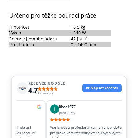
Určeno pro těžké bourací práce
Hmotnost
16,5 kg
Výkon
1340 W
Energie jednoho úderu
42 joulů
Počet úderů
0 - 1400 min
RECENZE GOOGLE
4.7
✏️ Napsat recenzi
47 recenzí
libec1977
před 2 lety
věci co jinde ani
Vstřícnost a profesionalita . Jen chybí dořešit i
Dob
t v sobotu ráno. Při
přeprava větší techniky kterou bych vyřešil
tec