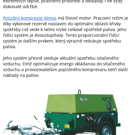
extrémních teplot, prašného prostředí a odolávají i ne vždy
dokonalé údržbě.
Pojízdný kompresor Atmos
má Diesel motor. Pracovní režim je
díky výkonové rezervě nastaven do optimální oblasti křivky
spotřeby což vede k velmi nízké celkové spotřebě paliva. Jeho
řídící systém je dvoustupňový. Tento proporcionální řídící
systém je dalším prvkem, který výrazně redukuje spotřebu
paliva.
Jeho systém přesně sleduje aktuální spotřebu stlačeného
vzduchu, čímž optimalizuje energii vkládanou do stlačeného
vzduchu a provozovatelům pojízdného kompresoru šetří další
náklady na palivo.