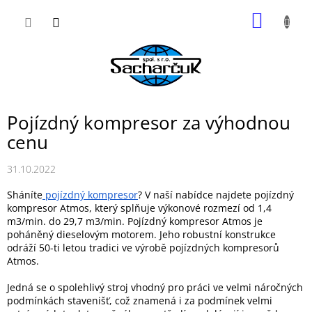
Přejít
NÁKUP
na
obsah
KOŠÍK
Pojízdný kompresor za výhodnou
cenu
31.10.2022
Sháníte
pojízdný kompresor
? V naší nabídce najdete pojízdný
kompresor Atmos, který splňuje výkonové rozmezí od 1,4
m3/min. do 29,7 m3/min. Pojízdný kompresor Atmos je
poháněný dieselovým motorem. Jeho robustní konstrukce
odráží 50-ti letou tradici ve výrobě pojízdných kompresorů
Atmos.
Jedná se o spolehlivý stroj vhodný pro práci ve velmi náročných
podmínkách stavenišť, což znamená i za podmínek velmi