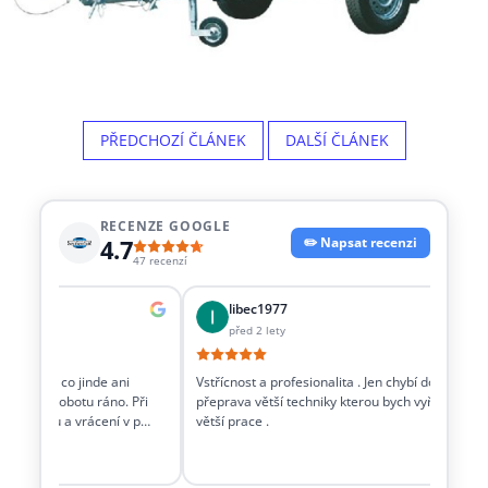
PŘEDCHOZÍ ČLÁNEK
DALŠÍ ČLÁNEK
RECENZE GOOGLE
4.7
✏️ Napsat recenzi
47 recenzí
ová
libec1977
před 2 lety
ují věci co jinde ani
Vstřícnost a profesionalita . Jen chybí dořešit i
ůjčit v sobotu ráno. Při
přeprava větší techniky kterou bych vyřešil
avíračku a vrácení v p…
větší prace .