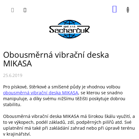
Přejít
NÁKUP
na
obsah
KOŠÍK
Obousměrná vibrační deska
MIKASA
25.6.2019
Pro pískové, štěrkové a smíšené půdy je vhodnou volbou
obousměrná vibrační deska MIKASA
, se kterou se snadno
manipuluje, a díky svému nižšímu těžišti poskytuje dobrou
stabilitu.
Obousměrná vibrační deska MIKASA má širokou škálu využití, a
to ve výkopech, podél základů, zdí, podpěrných pilířů atd. Své
uplatnění má také při zakládání zahrad nebo při úpravě terénu
v krajinářství.