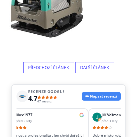
PŘEDCHOZÍ ČLÁNEK
DALŠÍ ČLÁNEK
RECENZE GOOGLE
4.7
✏️ Napsat recenzi
47 recenzí
libec1977
Jiří Vošmera
před 2 lety
před 3 lety
Vstřícnost a profesionalita . Jen chybí dořešit i
Dobré místo když potřebujete